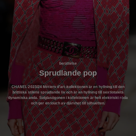
berättelse
Sprudlande pop
CHANEL 2023/24 Métiers d'art-kollektionen är en hyllning till den
brittiska stilens sprudlande liv och är en hyllning till sextiotalets
dynamiska anda. Solglasögonen i kollektionen är helt elektriskt röda
och ger en touch av djärvhet till silhuetten.