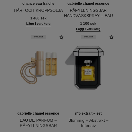
chance eau fraîche
gabrielle chanel essence
HÅR- OCH KROPPSOLJA
PÅFYLLNINGSBAR
Ref. 136895
HANDVÄSKSPRAY – EAU
1 460 sek
Ref. 120605
DE PARFUM
1 100 sek
Lägg i varukorg
Lägg i varukorg
exklusivt
exklusivt
gabrielle chanel essence
n°5 extrait – set
EAU DE PARFUM –
Blommig – Abstrakt –
PÅFYLLNINGSBAR
Intensiv
Ref. 120600
HANDVÄSKSPRAY
Ref. 120080