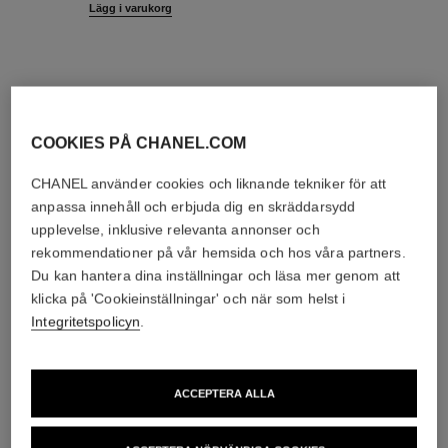
Lägg i varukorg
COOKIES PÅ CHANEL.COM
nytt
exklusivt
CHANEL använder cookies och liknande tekniker för att
anpassa innehåll och erbjuda dig en skräddarsydd
upplevelse, inklusive relevanta annonser och
rekommendationer på vår hemsida och hos våra partners.
Du kan hantera dina inställningar och läsa mer genom att
klicka på 'Cookieinställningar' och när som helst i
Integritetspolicyn
.
ACCEPTERA ALLA
le rouge duo ultra tenue
rouge coco baume – glansig
finish
ULTRAHÅLLBAR