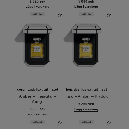
2 325 sek
5 680 sek
Lägg i varukorg
Lägg i varukorg
exklusivt
exklusivt
coromandel extrait – sæt
bois des iles extrait – set
Amber – Træagtig –
Träig – Amber – Kryddig
Vanilje
Ref. 120068
5 260 sek
Ref. 120070
5 260 sek
Lägg i varukorg
Lägg i varukorg
exklusivt
exklusivt