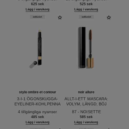
UTJÄMNANDE
625 sek
525 sek
LÄPPVÅRD
Lägg i varukorg
Lägg i varukorg
exklusivt
exklusivt
stylo ombre et contour
noir allure
3-I-1 ÖGONSKUGGA-
ALLT-I-ETT MASCARA:
EYELINER-KOHLPENNA
VOLYM, LÄNGD, BÖJ
Ref. 182264
Ref. 190087
OCH DEFINITION
4 tillgängliga nyanser
87 - NOISETTE
485 sek
585 sek
Lägg i varukorg
Lägg i varukorg