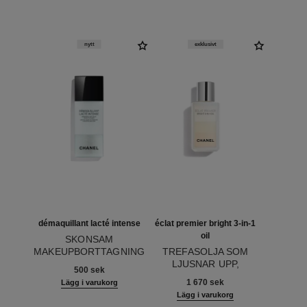
nytt
exklusivt
démaquillant lacté intense
éclat premier bright 3-in-1
oil
SKONSAM
MAKEUPBORTTAGNING
TREFASOLJA SOM
Ref. 133270
FÖR ÖGON OCH
LJUSNAR UPP,
500 sek
LÄPPAR
Ref. 133540
FÖRENAR OCH
1 670 sek
Lägg i varukorg
SKYDDAR
Lägg i varukorg