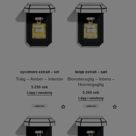
sycomore extrait – set
beige extrait – sæt
Träig – Amber – Intensiv
Blomsteragtig – Intens –
Ref. 120082
Honningagtig
5 250 sek
Ref. 120066
5 260 sek
Lägg i varukorg
Lägg i varukorg
exklusivt
exklusivt