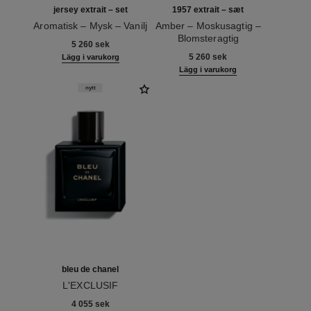
jersey extrait – set
1957 extrait – sæt
Aromatisk – Mysk – Vanilj
Amber – Moskusagtig –
Ref. 120076
Blomsteragtig
5 260 sek
Ref. 120064
5 260 sek
Lägg i varukorg
Lägg i varukorg
nytt
bleu de chanel
L'EXCLUSIF
Ref. 107230
4 055 sek