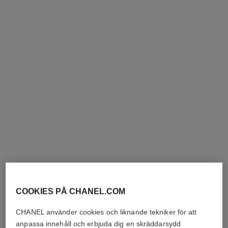
Ref. J3092
Ref. J3173
25 400 sek
*
73 100 sek
*
Visa information
Visa information
ring ultra
halsband ultra
Mediummodell, 18K vitt guld,
18K vitt guld, svart keramik
diamanter, svart keramik
Ref. J3171
49 400 sek
*
COOKIES PÅ CHANEL.COM
Ref. J2637
67 500 sek
*
Visa information
CHANEL använder cookies och liknande tekniker för att
Visa information
anpassa innehåll och erbjuda dig en skräddarsydd