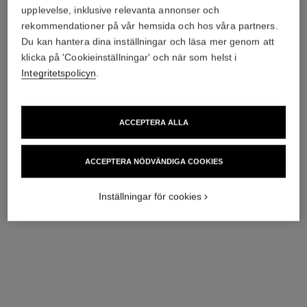
upplevelse, inklusive relevanta annonser och
rekommendationer på vår hemsida och hos våra partners.
Du kan hantera dina inställningar och läsa mer genom att
klicka på 'Cookieinställningar' och när som helst i
Integritetspolicyn
.
ACCEPTERA ALLA
ACCEPTERA NÖDVÄNDIGA COOKIES
halsband ultra
ring ultra
18K vitt guld, diamanter, vit
Liten modell, 18K vitt guld, vit
keramik
keramik
Inställningar för cookies
Ref. J3174
Ref. J3091
73 100 sek
*
25 400 sek
*
Visa information
Visa information