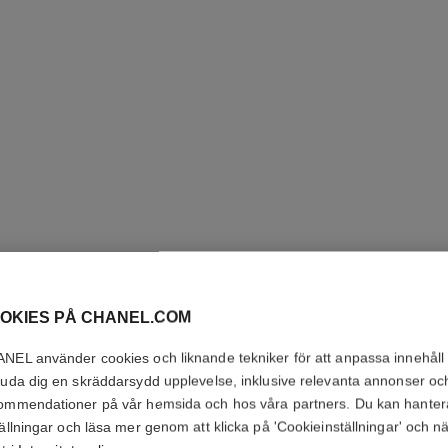
OKIES PÅ CHANEL.COM
COCO C
NEL använder cookies och liknande tekniker för att anpassa innehåll
juda dig en skräddarsydd upplevelse, inklusive relevanta annonser oc
Kviltat motiv, 18
ommendationer på vår hemsida och hos våra partners. Du kan hanter
Se detaljer
tällningar och läsa mer genom att klicka på 'Cookieinställningar' och n
Ref. J13210