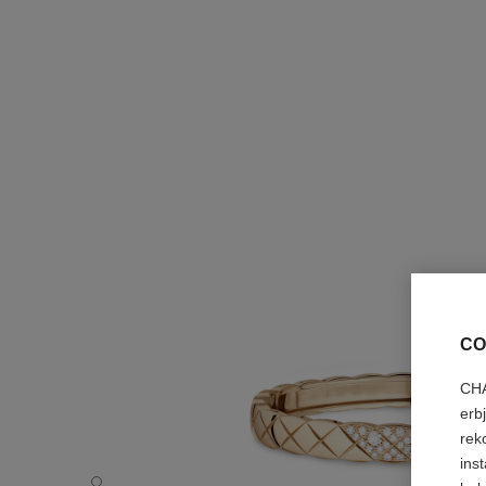
CO
CHA
erb
rek
ins
Coco Crush-armband - Standardvy – se standardstorlek