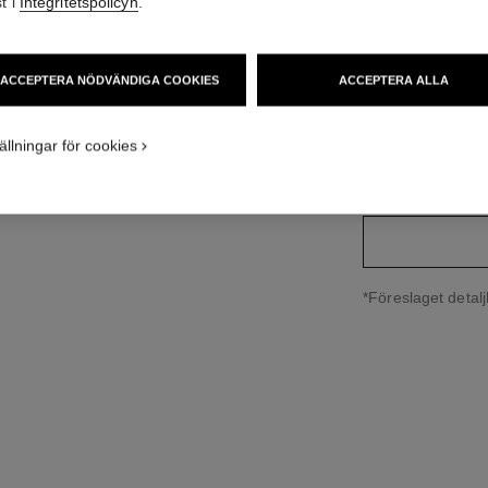
t i
Integritetspolicyn
.
174 600 SEK
*
variant
(3)
ACCEPTERA NÖDVÄNDIGA COOKIES
ACCEPTERA ALLA
ällningar för cookies
storleksguide
↩
*Föreslaget detalj