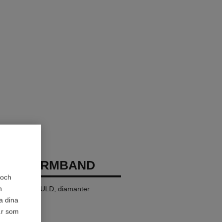
RUSH-ARMBAND
 och
h
 karat BEIGE GULD, diamanter
a dina
är som