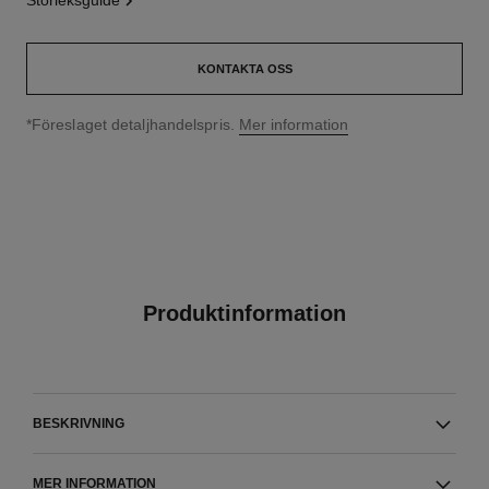
storleksguide
KONTAKTA OSS
↩
*Föreslaget detaljhandelspris.
Mer information
Produktinformation
BESKRIVNING
MER INFORMATION