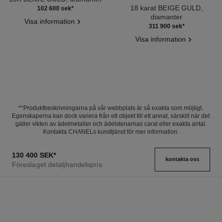
Ref. J12187
18 karat BEIGE GULD,
102 600 sek
*
diamanter
Visa information
Ref. J13667
311 900 sek
*
Visa information
**Produktbeskrivningarna på vår webbplats är så exakta som möjligt.
Egenskaperna kan dock variera från ett objekt till ett annat, särskilt när det
gäller vikten av ädelmetaller och ädelstenarnas carat eller exakta antal.
Kontakta CHANELs kundtjänst för mer information.
130 400 SEK
*
kontakta oss
Föreslaget detaljhandelspris