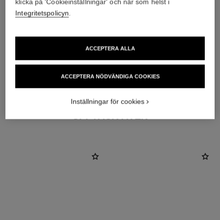
klicka på 'Cookieinställningar' och när som helst i
Integritetspolicyn
.
ACCEPTERA ALLA
material
18K vitguld
ACCEPTERA NÖDVÄNDIGA COOKIES
Inställningar för cookies
UPPTÄCK ÄVEN