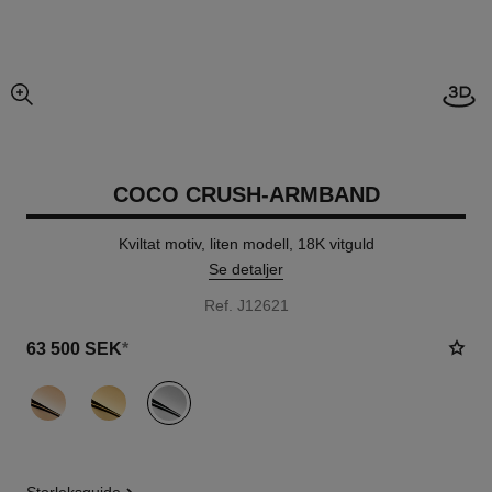
Öpp
förstorad bildvy
COCO CRUSH-ARMBAND
Kviltat motiv, liten modell, 18K vitguld
Se detaljer
Ref. J12621
63 500 SEK
*
variant
(3)