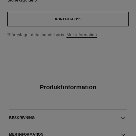
storleksguide
KONTAKTA OSS
↩
*Föreslaget detaljhandelspris.
Mer information
Produktinformation
BESKRIVNING
MER INFORMATION