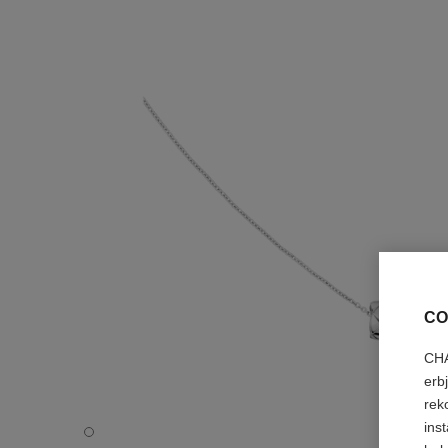
CO
CHA
erb
rek
ins
Halsband Coco Crush - Standardvy – se standardstorlek