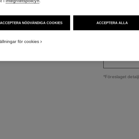
t i
Integritetspolicyn
.
Ref. J12307
33 500 SEK
*
ACCEPTERA NÖDVÄNDIGA COOKIES
ACCEPTERA ALLA
variant
(3)
ällningar för cookies
↩
*Föreslaget detalj