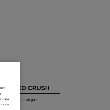
ND COCO CRUSH
 och
h
a dina
 modell, 18 karat vitt guld
är som