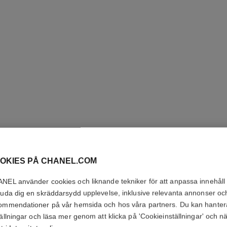
OKIES PÅ CHANEL.COM
NEL använder cookies och liknande tekniker för att anpassa innehåll
RING RU
juda dig en skräddarsydd upplevelse, inklusive relevanta annonser oc
ommendationer på vår hemsida och hos våra partners. Du kan hanter
18K vitt guld, dia
tällningar och läsa mer genom att klicka på 'Cookieinställningar' och n
Se detaljer