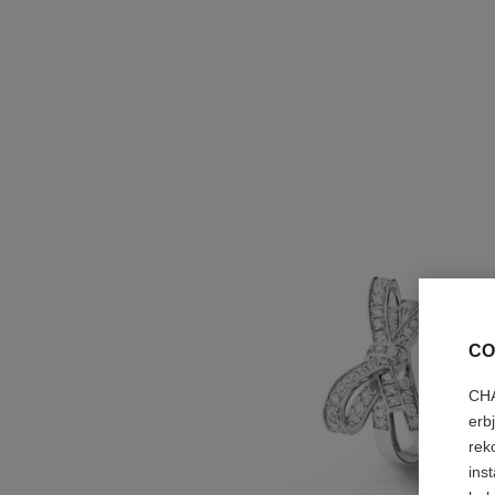
CO
CHA
erb
rek
ins