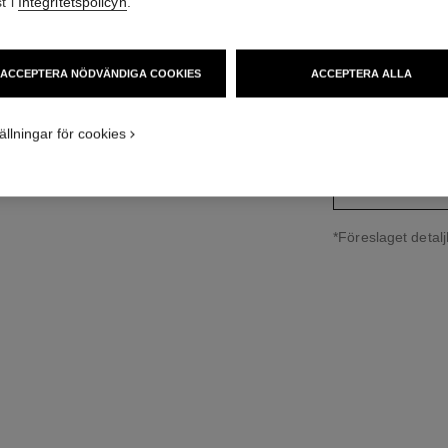
t i
Integritetspolicyn
.
Ref. J11142
141 800 SEK
*
ACCEPTERA NÖDVÄNDIGA COOKIES
ACCEPTERA ALLA
storleksguide
ällningar för cookies
↩
*Föreslaget detalj