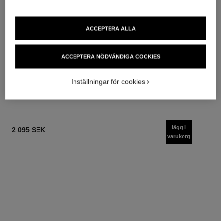
ACCEPTERA ALLA
chance eau fraîche
hydra beauty crème
Eau de Parfum Spray
Återfuktande Skyddande
ACCEPTERA NÖDVÄNDIGA COOKIES
Ref. 136150
Lystergivande
från
Ref. 143030
875 sek
1 060 sek
Inställningar för cookies
Lägg i varukorg
Lägg i varukorg
lägg i
2 095 SEK
varukorg