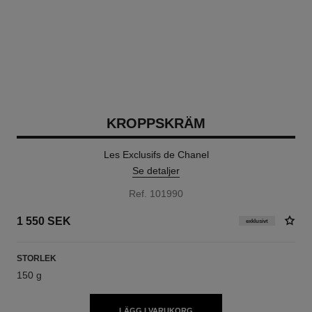
KROPPSKRÄM
Les Exclusifs de Chanel
Se detaljer
Ref. 101990
1 550 SEK
exklusivt
STORLEK
150 g
LÄGG I VARUKORG