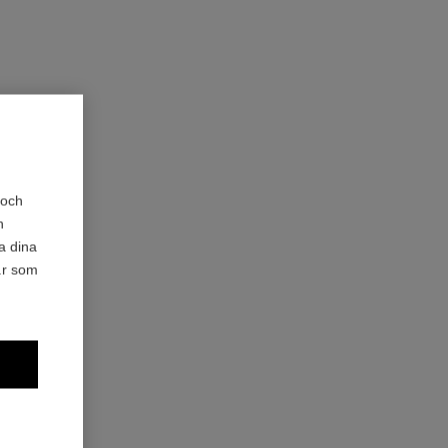
 och
h
a dina
är som