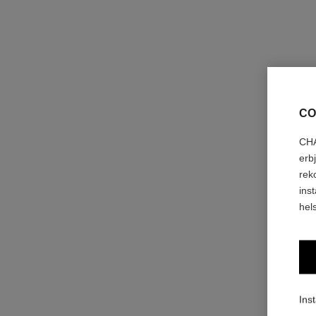
CO
CHA
erb
rek
ins
hels
Inst