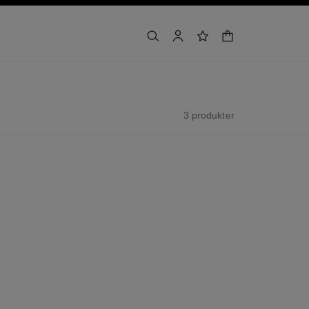
varukorg
sök
konto
önskelista
3 produkter
exklusivt