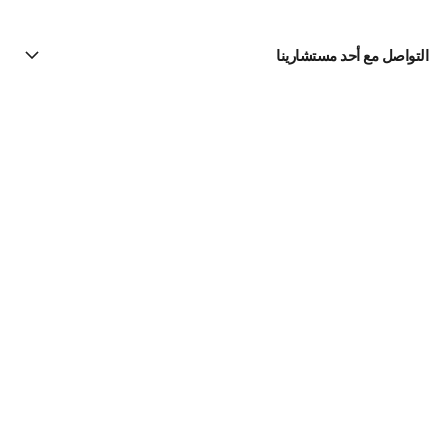
التواصل مع أحد مستشارينا
البحث عن متجر
الرسالة الإخبارية
اشتركوا للحصول على أخبار عن شانيل CHANEL
الاشتراك
الساعات