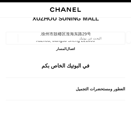
ي
تفعيل التباين العالي
إغلاق بطاقة المتجر XUZHOU SUNING MALL
البحث
المتصفح الرئيسي
حقيب
حسا
المتصفح الرئيسي
XUZHOU SUNING MALL
العثور على بوتيك
徐州市鼓楼区淮海东路29号,
221000 Xuzhou, Jiangsu Sheng
الموقع ا
Xuzhou Suning Mall
51683715010
اتصال
المسار
الأزياء
النظارات
الساعات والمجوهرات الفاخرة
العطور 
ترشيح النتائج حساب:
في البوتيك الخاص بكم
المرشحات
العطور ومستحضرات التجميل