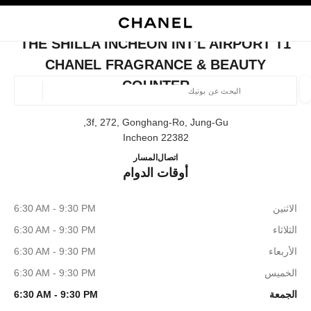
ي
تفعيل التباين العالي
إغلاق بطاقة المتجر THE SHILLA INCHEON INT'L AIRPORT T1 CHANEL FRAGRANCE & BEAUTY COUNTER
البحث
المتصفح الرئيسي
حقيب
حسا
المتصفح الرئيسي
THE SHILLA INCHEON INT'L AIRPORT T1
العثور على بوتيك
CHANEL FRAGRANCE & BEAUTY
COUNTER
الموقع ا
3f, 272, Gonghang-Ro, Jung-Gu,
22382 Incheon
الأزياء
النظارات
الساعات والمجوهرات الفاخرة
العطور 
ترشيح النتائج حساب:
المرشحات
ANEL Fragrance & Beauty Counter
+82 32 743 4673
اتصال
المسار
أوقات الدوام
الاثنين
6:30 AM - 9:30 PM
الثلاثاء
6:30 AM - 9:30 PM
الأربعاء
6:30 AM - 9:30 PM
الخميس
6:30 AM - 9:30 PM
الجمعة
6:30 AM - 9:30 PM