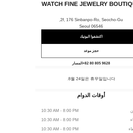
WATCH FINE JEWELRY BOUTI
2f, 176 Sinbanpo-Ro, Seocho-Gu,
06546 Seoul
اكتشفوا البوتيك
حجز موعد
 CHANEL Watch Fine Jewelry Boutique
اتصال
+82 80 805 9628
المسار
8월 24일은 휴무일입니다.
أوقات الدوام
ن
10:30 AM - 8:00 PM
اء
10:30 AM - 8:00 PM
اء
10:30 AM - 8:00 PM