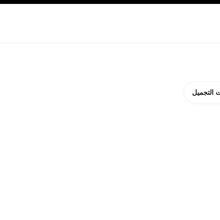
ة بالبشرة
نبذة عن شانيل CHANEL
 التجميل