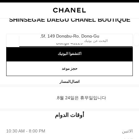
صفح الرئيسي
تفعيل التباين العالي
إغلاق بطاقة المتجر SHINSEGAE DAEGU CHANEL BOUTIQUE
SHINSEGAE DAEGU CHANEL BOUTIQUE
تيك
إنترنت
اء
المجوهرات الراقية
المجوهرات الفاخرة
الساعات
النظارات
العطور
مستحضرا
العثور على بوتيك
5f, 149 Dongbu-Ro, Dong-Gu,
41229 Daegu
الموقع ا
اكتشفوا البوتيك
الأزياء
النظارات
الساعات والمجوهرات الفاخرة
العطور 
ترشيح النتائج حساب:
حجز موعد
المرشحات
segae Daegu CHANEL Boutique
+82 80 805 9628
اتصال
المسار
8월 24일은 휴무일입니다.
أوقات الدوام
الاثنين
10:30 AM - 8:00 PM