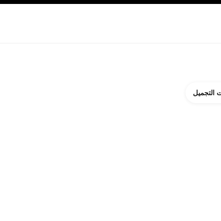
ة بالبشرة
نبذة عن شانيل CHANEL
 التجميل