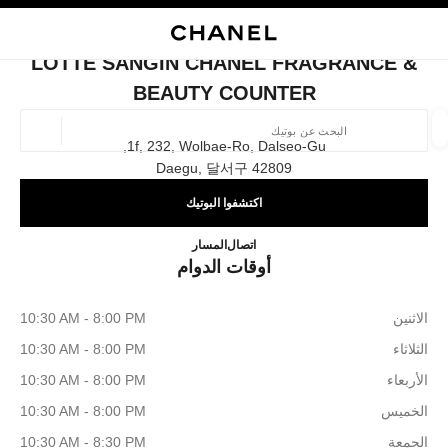
ي
تفعيل التباين العالي
إغلاق بطاقة المتجر LOTTE SANGIN CHANEL FRAGRANCE & BEAUTY COUNTER
البحث
المتصفح الرئيسي
حقيب
حسا
المتصفح الرئيسي
LOTTE SANGIN CHANEL FRAGRANCE &
العثور على بوتيك
BEAUTY COUNTER
الموقع ا
1f, 232, Wolbae-Ro, Dalseo-Gu,
42809 Daegu, 달서구
اكتشفوا البوتيك
الأزياء
النظارات
الساعات والمجوهرات الفاخرة
العطور 
ترشيح النتائج حساب:
المرشحات
EL Fragrance & Beauty Counter
+82 53 258 3108
اتصال
المسار
أوقات الدوام
الاثنين
10:30 AM - 8:00 PM
الثلاثاء
10:30 AM - 8:00 PM
الأربعاء
10:30 AM - 8:00 PM
الخميس
10:30 AM - 8:00 PM
الجمعة
10:30 AM - 8:30 PM