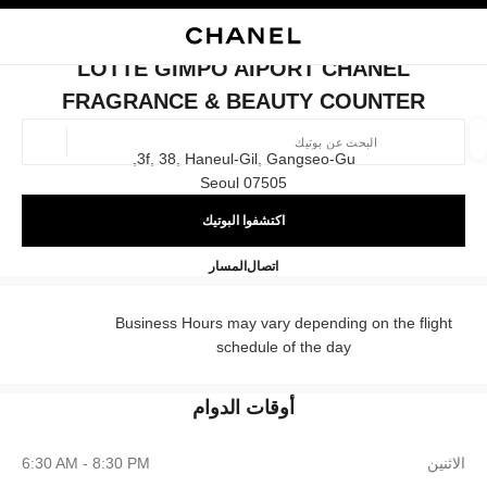
ي
تفعيل التباين العالي
إغلاق بطاقة المتجر LOTTE GIMPO AIPORT CHANEL FRAGRANCE & BEAUTY COUNTER
البحث
المتصفح الرئيسي
حقيب
حسا
المتصفح الرئيسي
LOTTE GIMPO AIPORT CHANEL
العثور على بوتيك
FRAGRANCE & BEAUTY COUNTER
الموقع ا
3f, 38, Haneul-Gil, Gangseo-Gu,
07505 Seoul
اكتشفوا البوتيك
الأزياء
النظارات
الساعات والمجوهرات الفاخرة
العطور 
ترشيح النتائج حساب:
المرشحات
EL Fragrance & Beauty Counter
+82 2 6116 3133
اتصال
المسار
Business Hours may vary depending on the flight
schedule of the day
أوقات الدوام
الاثنين
6:30 AM - 8:30 PM