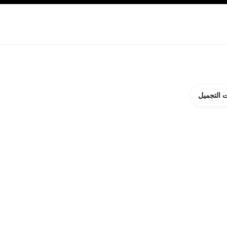
ة بالبشرة
نبذة عن شانيل CHANEL
 التجميل