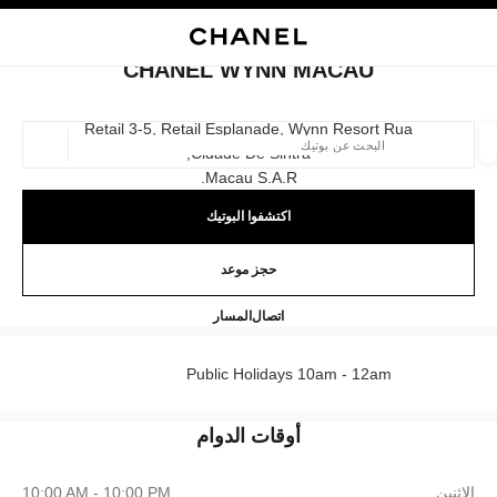
ي
تفعيل التباين العالي
إغلاق بطاقة المتجر CHANEL WYNN MACAU
البحث
المتصفح الرئيسي
حقيب
حسا
المتصفح الرئيسي
CHANEL WYNN MACAU
العثور على بوتيك
Retail 3-5, Retail Esplanade, Wynn Resort Rua
Cidade De Sintra,
الموقع ا
Macau S.a.r.
اكتشفوا البوتيك
الأزياء
النظارات
الساعات والمجوهرات الفاخرة
العطور 
ترشيح النتائج حساب:
المرشحات
حجز موعد
CHANEL WYNN MACAU
68258581
اتصال
المسار
Public Holidays 10am - 12am
أوقات الدوام
الاثنين
10:00 AM - 10:00 PM