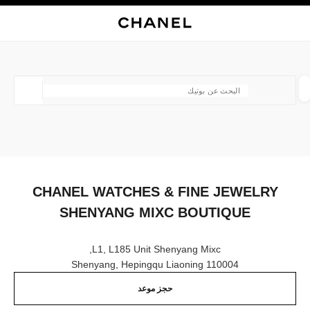
ي
تفعيل التباين العالي
إغلاق بطاقة المتجر CHANEL WATCHES & FINE JEWELRY SHENYANG MIXC BOUTIQUE
البحث
المتصفح الرئيسي
حقيب
حسا
المتصفح الرئيسي
العثور على بوتيك
الموقع ا
الأزياء
النظارات
الساعات والمجوهرات الفاخرة
العطور 
ترشيح النتائج حساب:
المرشحات
CHANEL WATCHES & FINE JEWELRY
SHENYANG MIXC BOUTIQUE
L1, L185 Unit Shenyang Mixc,
110004 Shenyang, Hepingqu Liaoning
حجز موعد