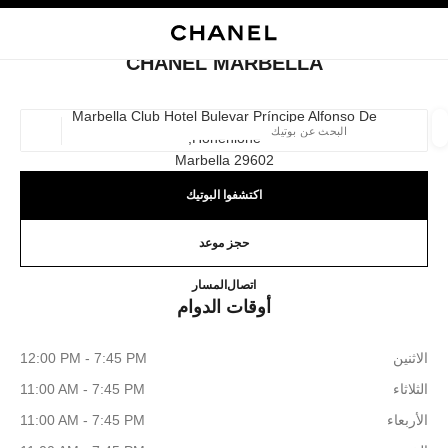
ي
تفعيل التباين العالي
إغلاق بطاقة المتجر CHANEL MARBELLA
البحث
المتصفح الرئيسي
حقيب
حسا
المتصفح الرئيسي
CHANEL MARBELLA
العثور على بوتيك
Marbella Club Hotel Bulevar Príncipe Alfonso De
Hohenlohe,
الموقع ا
29602 Marbella
اكتشفوا البوتيك
الأزياء
النظارات
الساعات والمجوهرات الفاخرة
العطور 
ترشيح النتائج حساب:
المرشحات
حجز موعد
CHANEL MARBELLA
+34 952 86 74 14
اتصال
المسار
أوقات الدوام
الاثنين
12:00 PM - 7:45 PM
الثلاثاء
11:00 AM - 7:45 PM
الأربعاء
11:00 AM - 7:45 PM