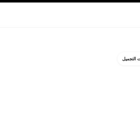
ة بالبشرة
نبذة عن شانيل CHANEL
 التجميل