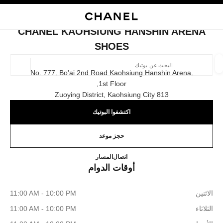
ي
تفعيل التباين العالي
إغلاق بطاقة المتجر CHANEL KAOHSIUNG HANSHIN ARENA SHOES
البحث
المتصفح الرئيسي
حقيب
حسا
المتصفح الرئيسي
CHANEL KAOHSIUNG HANSHIN ARENA
العثور على بوتيك
SHOES
الموقع ا
No. 777, Bo'ai 2nd Road Kaohsiung Hanshin Arena,
1st Floor,
813 Zuoying District, Kaohsiung City
الأزياء
النظارات
الساعات والمجوهرات الفاخرة
العطور 
ترشيح النتائج حساب:
المرشحات
اكتشفوا البوتيك
حجز موعد
ohsiung Hanshin Arena Shoes
0080 149 1677
اتصال
المسار
أوقات الدوام
الاثنين
11:00 AM - 10:00 PM
الثلاثاء
11:00 AM - 10:00 PM