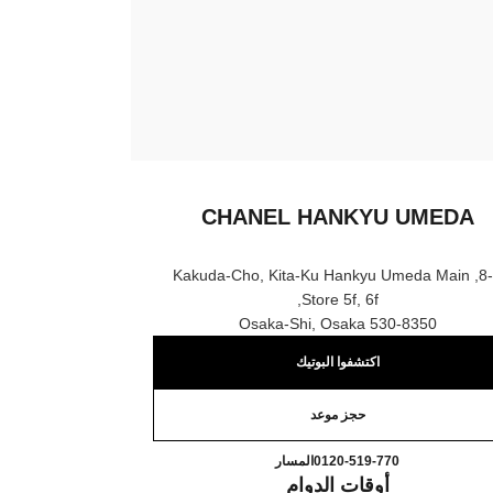
CHANEL HANKYU UMEDA
8-7, Kakuda-Cho, Kita-Ku Hankyu Umeda Main
Store 5f, 6f,
530-8350 Osaka-Shi, Osaka
اكتشفوا البوتيك
حجز موعد
CHANEL HANKYU UMEDA
اتصال
0120-519-770
المسار
أوقات الدوام