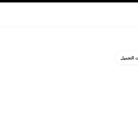
ة بالبشرة
نبذة عن شانيل CHANEL
 التجميل