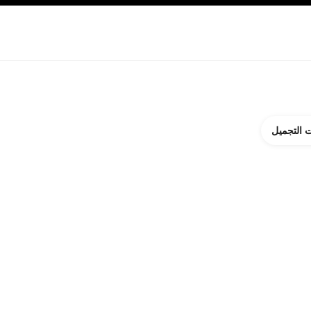
ة بالبشرة
نبذة عن شانيل CHANEL
 التجميل