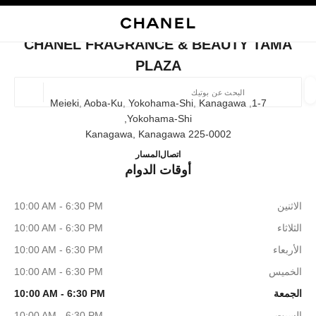
ي
تفعيل التباين العالي
إغلاق بطاقة المتجر CHANEL FRAGRANCE & BEAUTY TAMA PLAZA
البحث
المتصفح الرئيسي
حقيب
حسا
المتصفح الرئيسي
CHANEL FRAGRANCE & BEAUTY TAMA
العثور على بوتيك
PLAZA
الموقع ا
1-7, Meieki, Aoba-Ku, Yokohama-Shi, Kanagawa
Yokohama-Shi,
225-0002 Kanagawa, Kanagawa
الأزياء
النظارات
الساعات والمجوهرات الفاخرة
العطور 
E & BEAUTY TAMA PLAZA
ترشيح النتائج حساب:
045-905-2580
اتصال
المسار
المرشحات
أوقات الدوام
الاثنين
10:00 AM - 6:30 PM
الثلاثاء
10:00 AM - 6:30 PM
الأربعاء
10:00 AM - 6:30 PM
الخميس
10:00 AM - 6:30 PM
الجمعة
10:00 AM - 6:30 PM
السبت
10:00 AM - 6:30 PM