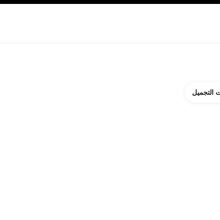
ة بالبشرة
نبذة عن شانيل CHANEL
 التجميل