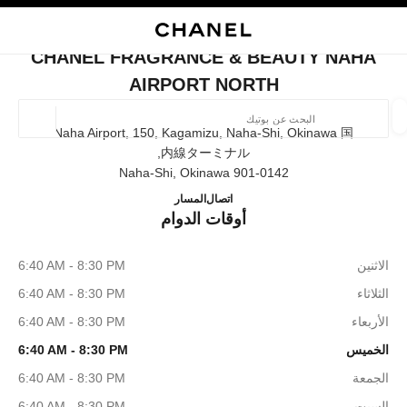
ي
تفعيل التباين العالي
إغلاق بطاقة المتجر CHANEL FRAGRANCE & BEAUTY NAHA AIRPORT NORTH
البحث
المتصفح الرئيسي
حقيب
حسا
المتصفح الرئيسي
CHANEL FRAGRANCE & BEAUTY NAHA
العثور على بوتيك
AIRPORT NORTH
الموقع ا
Naha Airport, 150, Kagamizu, Naha-Shi, Okinawa 国
内線ターミナル,
901-0142 Naha-Shi, Okinawa
الأزياء
النظارات
الساعات والمجوهرات الفاخرة
العطور 
UTY NAHA AIRPORT NORTH
ترشيح النتائج حساب:
0120-782-460
اتصال
المسار
المرشحات
أوقات الدوام
الاثنين
6:40 AM - 8:30 PM
الثلاثاء
6:40 AM - 8:30 PM
الأربعاء
6:40 AM - 8:30 PM
الخميس
6:40 AM - 8:30 PM
الجمعة
6:40 AM - 8:30 PM
السبت
6:40 AM - 8:30 PM