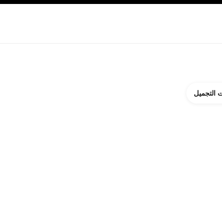
ة بالبشرة
نبذة عن شانيل CHANEL
 التجميل