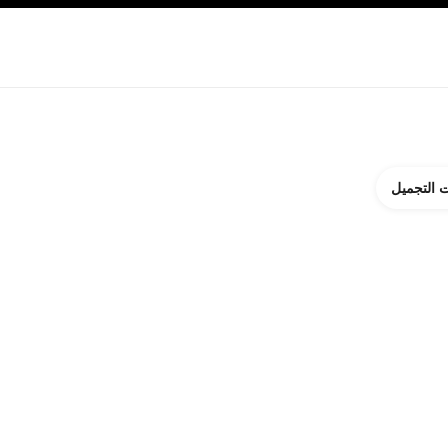
ة بالبشرة
نبذة عن شانيل CHANEL
 التجميل