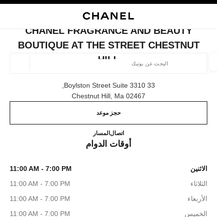
ي
تفعيل التباين العالي
إغلاق بطاقة المتجر CHANEL FRAGRANCE AND BEAUTY BOUTIQUE AT THE STREET CHESTNUT HILL
البحث
المتصفح الرئيسي
حقيب
حسا
المتصفح الرئيسي
CHANEL FRAGRANCE AND BEAUTY
العثور على بوتيك
BOUTIQUE AT THE STREET CHESTNUT
HILL
الموقع ا
33 Boylston Street Suite 3310,
02467 Chestnut Hill, Ma
الأزياء
النظارات
الساعات والمجوهرات الفاخرة
العطور 
ترشيح النتائج حساب:
المرشحات
حجز موعد
que at The Street Chestnut Hill
(617) 860-1087
اتصال
المسار
أوقات الدوام
الاثنين
11:00 AM - 7:00 PM
الثلاثاء
11:00 AM - 7:00 PM
الأربعاء
11:00 AM - 7:00 PM
الخميس
11:00 AM - 7:00 PM