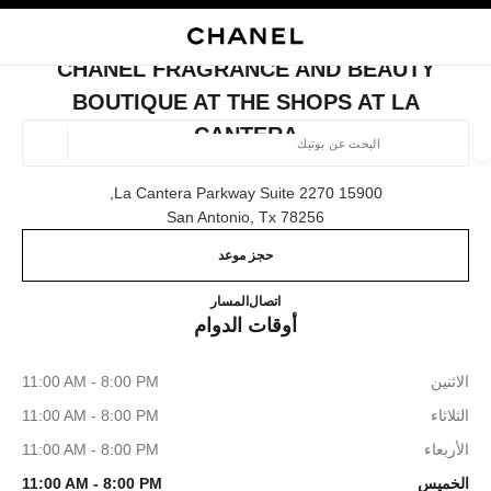
ي
تفعيل التباين العالي
إغلاق بطاقة المتجر CHANEL FRAGRANCE AND BEAUTY BOUTIQUE AT THE SHOPS AT LA CANTERA
البحث
المتصفح الرئيسي
حقيب
حسا
المتصفح الرئيسي
CHANEL FRAGRANCE AND BEAUTY
العثور على بوتيك
BOUTIQUE AT THE SHOPS AT LA
CANTERA
الموقع ا
15900 La Cantera Parkway Suite 2270,
78256 San Antonio, Tx
الأزياء
النظارات
الساعات والمجوهرات الفاخرة
العطور 
ترشيح النتائج حساب:
المرشحات
حجز موعد
que at The Shops at La Cantera
(210) 503-8918
اتصال
المسار
أوقات الدوام
الاثنين
11:00 AM - 8:00 PM
الثلاثاء
11:00 AM - 8:00 PM
الأربعاء
11:00 AM - 8:00 PM
الخميس
11:00 AM - 8:00 PM