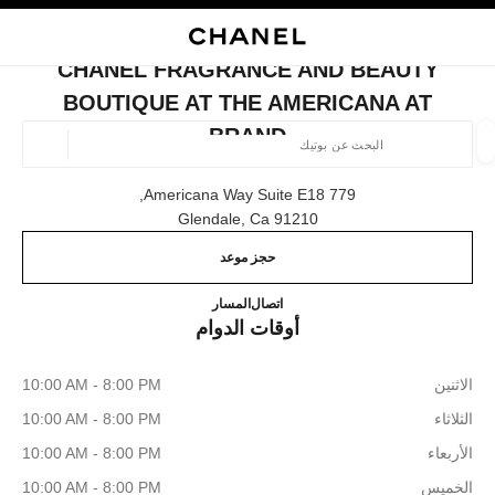
ي
تفعيل التباين العالي
إغلاق بطاقة المتجر CHANEL FRAGRANCE AND BEAUTY BOUTIQUE AT THE AMERICANA AT BRAND
البحث
المتصفح الرئيسي
حقيب
حسا
المتصفح الرئيسي
CHANEL FRAGRANCE AND BEAUTY
العثور على بوتيك
BOUTIQUE AT THE AMERICANA AT
BRAND
الموقع ا
779 Americana Way Suite E18,
91210 Glendale, Ca
الأزياء
النظارات
الساعات والمجوهرات الفاخرة
العطور 
ترشيح النتائج حساب:
المرشحات
حجز موعد
ique at The Americana at Brand
747.330.0041
اتصال
المسار
أوقات الدوام
الاثنين
10:00 AM - 8:00 PM
الثلاثاء
10:00 AM - 8:00 PM
الأربعاء
10:00 AM - 8:00 PM
الخميس
10:00 AM - 8:00 PM