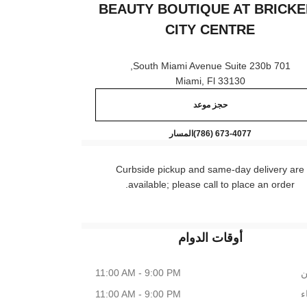
BEAUTY BOUTIQUE AT BRICKE
CITY CENTRE
701 South Miami Avenue Suite 230b,
33130 Miami, Fl
حجز موعد
Beauty boutique at Brickell City Centre
اتصال
(786) 673-4077
المسار
Curbside pickup and same-day delivery are
available; please call to place an order.
أوقات الدوام
ن
11:00 AM - 9:00 PM
اء
11:00 AM - 9:00 PM