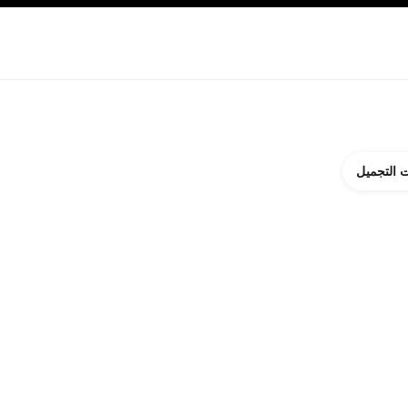
ة بالبشرة
نبذة عن شانيل CHANEL
 التجميل