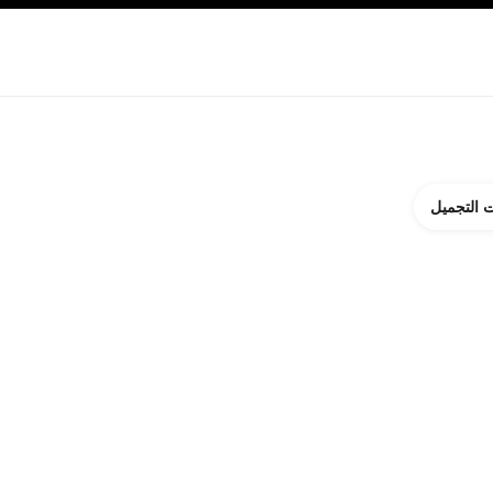
ة بالبشرة
نبذة عن شانيل CHANEL
 التجميل