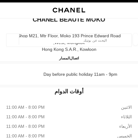
صفح الرئيسي
تفعيل التباين العالي
إغلاق بطاقة المتجر CHANEL BEAUTÉ MOKO
CHANEL BEAUTÉ MOKO
تيك
إنترنت
اء
المجوهرات الراقية
المجوهرات الفاخرة
الساعات
النظارات
العطور
مستحضرا
العثور على بوتيك
Shop M21, Mtr Floor, Moko 193 Prince Edward Road
West, Mongkok,
الموقع ا
Hong Kong S.a.r., Kowloon
CHANEL BEAUTÉ MOKO
36225281
اتصال
المسار
الأزياء
النظارات
الساعات والمجوهرات الفاخرة
العطور 
ترشيح النتائج حساب:
المرشحات
Day before public holiday 11am - 9pm
أوقات الدوام
الاثنين
11:00 AM - 8:00 PM
الثلاثاء
11:00 AM - 8:00 PM
الأربعاء
11:00 AM - 8:00 PM
الخميس
11:00 AM - 8:00 PM