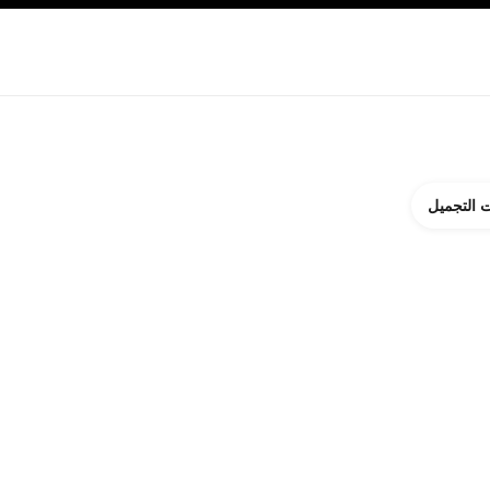
ة بالبشرة
نبذة عن شانيل CHANEL
 التجميل