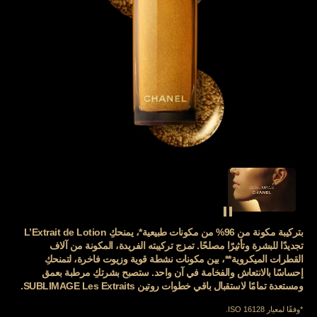
SEE THE FILM
إيقاف فيديو الديكور
بتركيبة مكونة من 96% من مكونات طبيعية*، يمنحكِ L’Extrait de Lotion
تجديدًا للبشرة وتأثيرًا مصلحًا. تمزج تركيبته الفريدة، المكونة من آلاف
القطرات الميكروية**، بين مكونات نشطة قوية وزيوت فاخرة، لتمنحكِ
إحساسًا بالانتعاش والفخامة في آن واحد. ستصبح بشرتكِ مرطبة بعمق
ومستعدة تمامًا لاستقبال باقي خطوات روتين SUBLIMAGE Les Extraits.
Retour au contenu
*وفقًا لمعيار ISO 16128.