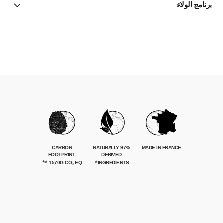
برنامج الولاء
CARBON
97% NATURALLY
MADE IN FRANCE
FOOTPRINT:
DERIVED
**
*
1570G.CO₂ EQ.
INGREDIENTS