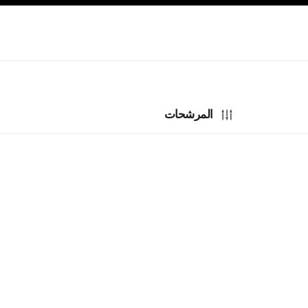
صفح الرئيسي
تفعيل التباين العالي
المرشحات