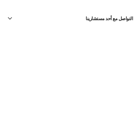
التواصل مع أحد مستشارينا
البحث عن متجر
الرسالة الإخبارية
اشتركوا للحصول على أخبار عن شانيل CHANEL
الاشتراك
مستحضرات الماكياج | Official site
العينان
مستحضرات لتظليل الجفون