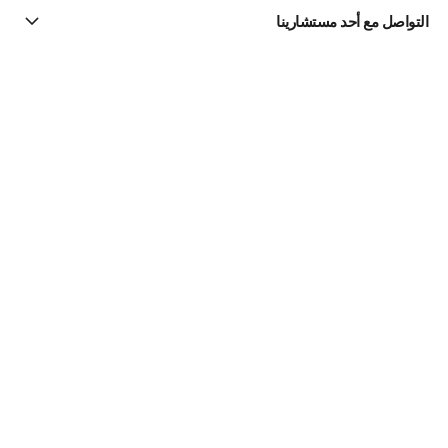
التواصل مع أحد مستشارينا
البحث عن متجر
الرسالة الإخبارية
اشتركوا للحصول على أخبار عن شانيل CHANEL
الاشتراك
مستحضرات الماكياج | Official site