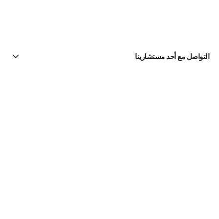
التواصل مع أحد مستشارينا
البحث عن متجر
الرسالة الإخبارية
اشتركوا للحصول على أخبار عن شانيل CHANEL
الاشتراك