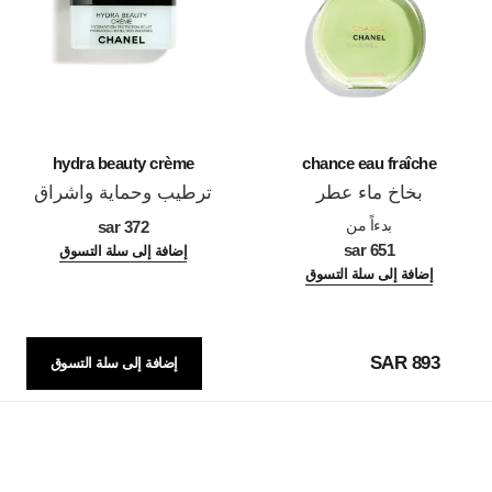
hydra beauty crème
chance eau fraîche
بخاخ ماء عطر
ترطيب وحماية واشراق
المرجع 136150
المرجع 143030
بدءاً من
372 sar
651 sar
إضافة إلى سلة التسوق
إضافة إلى سلة التسوق
893 SAR
إضافة إلى سلة التسوق