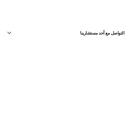
التواصل مع أحد مستشارينا
البحث عن متجر
الرسالة الإخبارية
اشتركوا للحصول على أخبار عن شانيل CHANEL
الاشتراك
لعطور | Official site
للنساء
Chance Eau Tendre