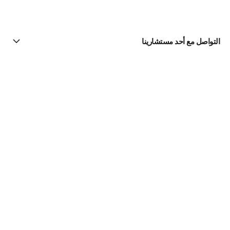
التواصل مع أحد مستشارينا
البحث عن متجر
الرسالة الإخبارية
اشتركوا للحصول على أخبار عن شانيل CHANEL
الاشتراك
لعطور | Official site
للنساء
Coco Mademoiselle