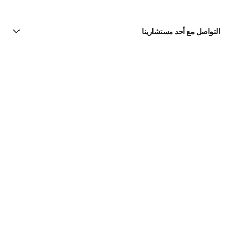
التواصل مع أحد مستشارينا
البحث عن متجر
الرسالة الإخبارية
اشتركوا للحصول على أخبار عن شانيل CHANEL
الاشتراك