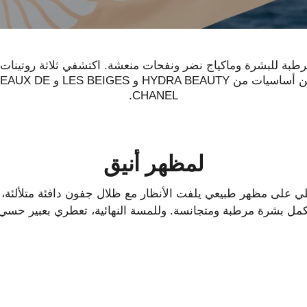
ُرطبة للبشرة وماكياج نضر ونفحات منعشة. اكتشفي ثلاثة روتينات
تتضمن أساسيات من HYDRA BEAUTY و BEIGES
CHANEL.
لمظهر أنيق
 على مظهر طبيعي يلفت الأنظار مع ظلال جفون دافئة متلألئة، 
كمل بشرة مرطبة ومتجانسة. وللمسة النهائية، تعطري بعبير حسي