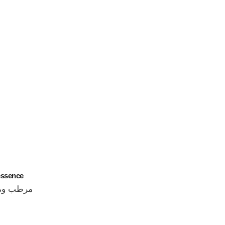
essence
مرطب ومع
المرجع 141020