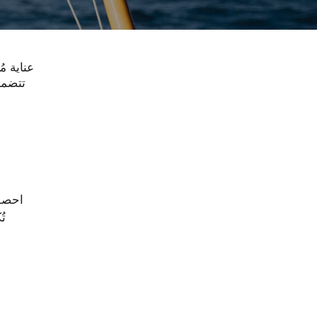
عناية م
احصلي
تُ