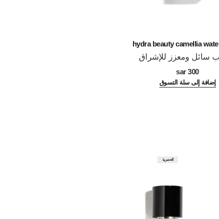
eau de teint
hydra beauty camellia wat
سائل ومعزز للإشراق
مستحضر أساس بتركي
المرجع 158830
لونية داخل قط
IUM
300 sar
تأثير البشرة الخا
351 sar
إضافة إلى سلة التسوق
إشراقة صحي
إضافة إلى 
الحصرية