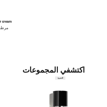
er cream
مرطب 
المرجع 141810
اكتشفي المجموعات
الحصرية