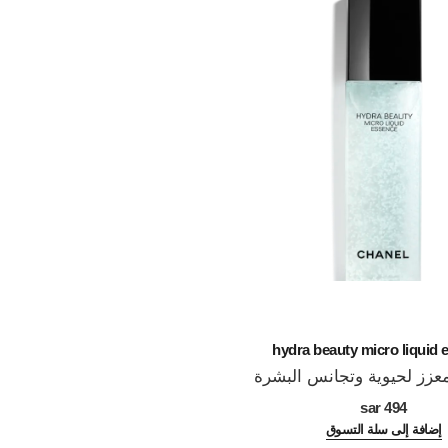
ond de teint
hydra beauty micro liquid 
زز لحيوية وتجانس البشرة
مستحضر أساس مرط
المرجع 184726
30
494 sar
لإشراقة صح
321 sar
إضافة إلى سلة التسوق