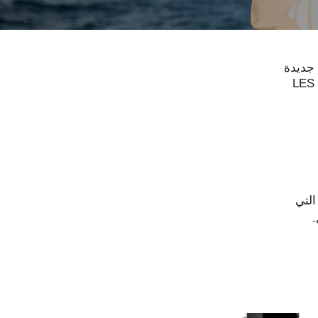
 جديدة
LES  و LES EAUX DE
التي
.