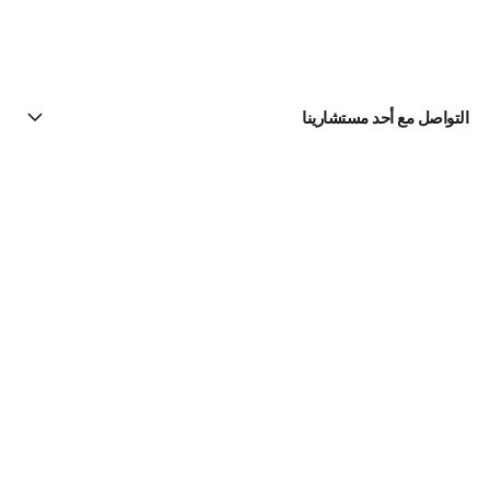
التواصل مع أحد مستشارينا
البحث عن متجر
الرسالة الإخبارية
اشتركوا للحصول على أخبار عن شانيل CHANEL
الاشتراك
Fine Jewelry
مجموعة Ruban
الخواتم